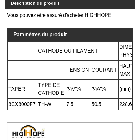
Description du produit
Vous pouvez être assuré d'acheter HIGHHOPE
Paramètres du produit
DIMENS
CATHODE OU FILAMENT
PHYSIQ
HAUTE
TENSION
COURANT
MAXIM
TYPE DE
TAPER
ï¼Vï¼
ï¼Aï¼
(mm)
CATHODIE
3CX3000F7
TH-W
7.5
50.5
228.6