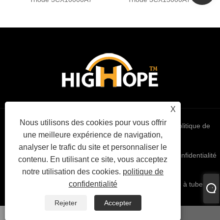
X
Nous utilisons des cookies pour vous offrir
Links
Sitemap
RSS
XML
politique de
une meilleure expérience de navigation,
analyser le trafic du site et personnaliser le
confidentialité
contenu. En utilisant ce site, vous acceptez
notre utilisation des cookies.
politique de
confidentialité
Copyright © 2022 High Hope International Inc - Triode à tubes
sous vide - Tous droits réservés
Rejeter
Accepter
WhatsApp
E-mail