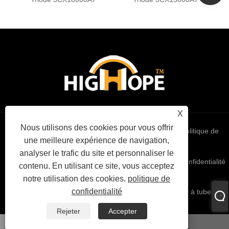
X
Nous utilisons des cookies pour vous offrir
Links
Sitemap
RSS
XML
politique de
une meilleure expérience de navigation,
analyser le trafic du site et personnaliser le
confidentialité
contenu. En utilisant ce site, vous acceptez
notre utilisation des cookies.
politique de
confidentialité
Copyright © 2022 High Hope International Inc - Triode à tubes
sous vide - Tous droits réservés
Rejeter
Accepter
WhatsApp
E-mail