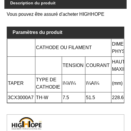
Description du produit
Vous pouvez être assuré d'acheter HIGHHOPE
Paramètres du produit
DIMENS
CATHODE OU FILAMENT
PHYSIQ
HAUTE
TENSION
COURANT
MAXIM
TYPE DE
TAPER
ï¼Vï¼
ï¼Aï¼
(mm)
CATHODIE
3CX3000A7
TH-W
7.5
51.5
228.6