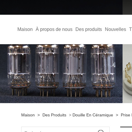
Maison
À propos de nous
Des produits
Nouvelles
T
Maison
>
Des Produits
>
Douille En Céramique
>
Prise