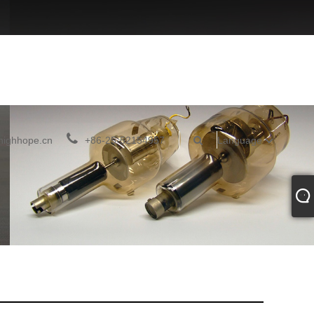
highhope.cn
+86-25-52154957
Language