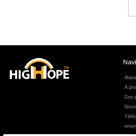
Navi
Mais
À pr
Des p
Nouv
Télé
envo
Nous 