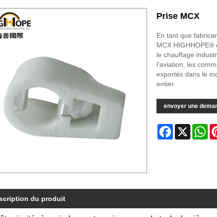
Prise MCX
En tant que fabrica
MCX HIGHHOPE® de h
le chauffage industri
l'aviation, les comm
exportés dans le mo
entier.
envoyer une dema
Facebook
X
Wh
scription du produit