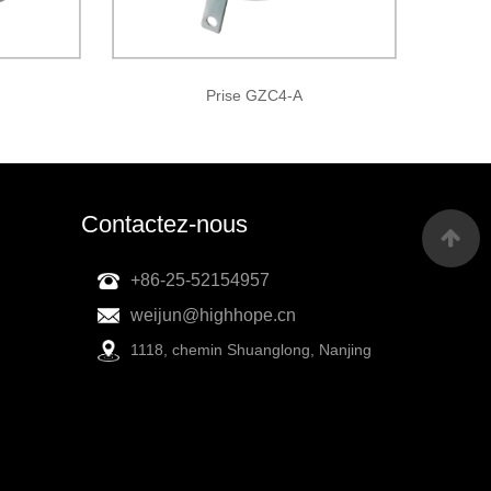
Prise GZC4-A
Contactez-nous
+86-25-52154957
weijun@highhope.cn
1118, chemin Shuanglong, Nanjing