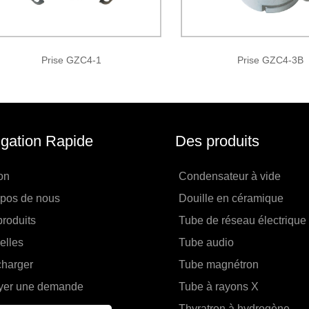
Prise GZC4-1
Prise GZC4-3B
gation Rapide
Des produits
on
Condensateur à vide
opos de nous
Douille en céramique
roduits
Tube de réseau électrique
elles
Tube audio
charger
Tube magnétron
yer une demande
Tube à rayons X
contacter
Thyratron à hydrogène