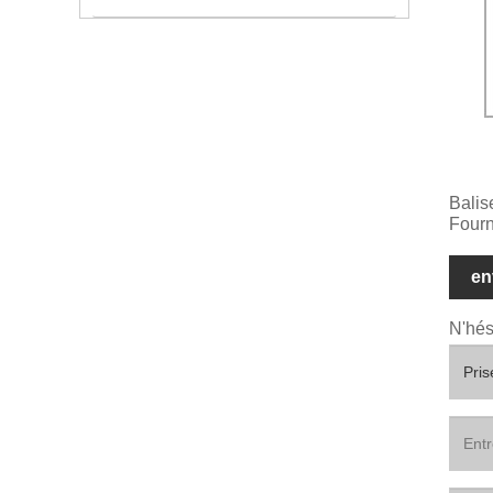
Balis
Fourn
en
N'hés