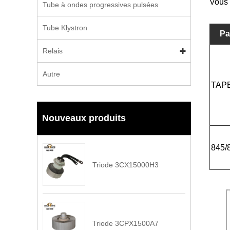
Vous 
Tube à ondes progressives pulsées
Tube Klystron
Pa
Relais
Autre
TAP
Nouveaux produits
845/
Triode 3CX15000H3
Triode 3CPX1500A7