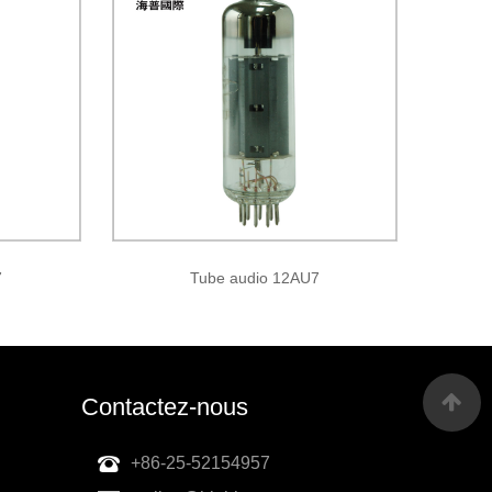
7
Tube audio 12AU7
Contactez-nous
+86-25-52154957