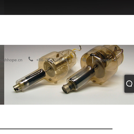
highhope.cn
+86-25-52154957
Language