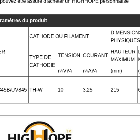
pouvez être assuré d'acheter un HIGHHOPE personnalisé
ramètres du produit
DIMENSION
CATHODE OU FILAMENT
PHYSIQUE
ER
HAUTEUR
TENSION
COURANT
TYPE DE
MAXIMUM
CATHODIE
ï¼Vï¼
ï¼Aï¼
(mm)
845B/UV845
TH-W
10
3.25
215