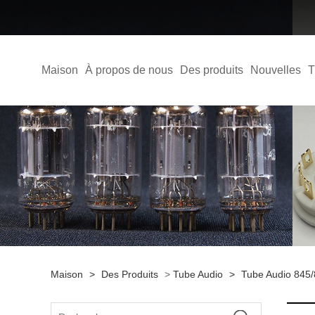
Maison
À propos de nous
Des produits
Nouvelles
T
Maison
>
Des Produits
>
Tube Audio
>
Tube Audio 845