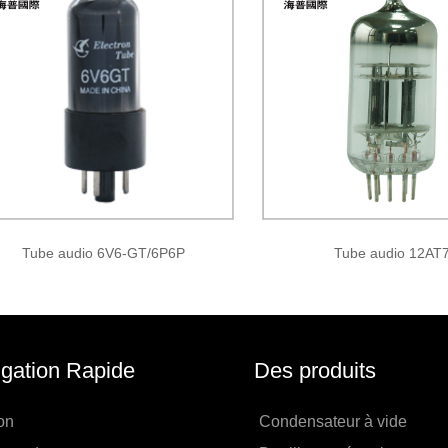
Tube audio 6V6-GT/6P6P
Tube audio 12AT
gation Rapide
Des produits
on
Condensateur à vide