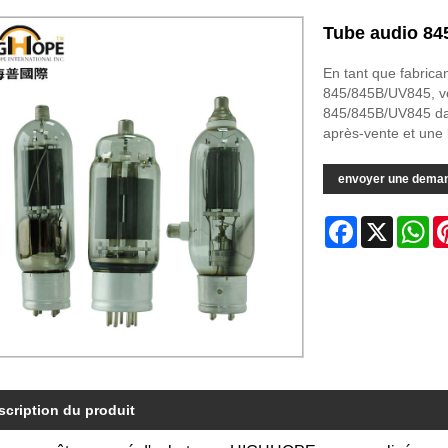
Tube audio 84
En tant que fabric
845/845B/UV845, v
845/845B/UV845 dans
après-vente et une l
envoyer une dema
Facebook
X
Wh
scription du produit