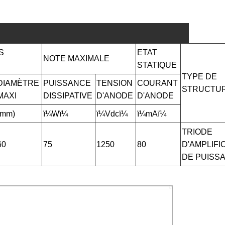
S
ETAT
NOTE MAXIMALE
S
STATIQUE
TYPE DE
DIAMÈTRE
PUISSANCE
TENSION
COURANT
STRUCTU
MAXI
DISSIPATIVE
D'ANODE
D'ANODE
(mm)
ï¼Wï¼
ï¼Vdcï¼
ï¼mAï¼
TRIODE
60
75
1250
80
D'AMPLIFI
DE PUISS