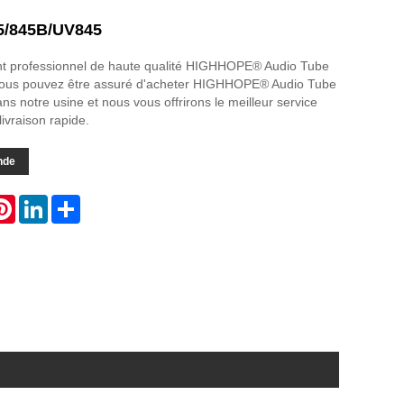
5/845B/UV845
ant professionnel de haute qualité HIGHHOPE® Audio Tube
ous pouvez être assuré d'acheter HIGHHOPE® Audio Tube
 notre usine et nous vous offrirons le meilleur service
ivraison rapide.
nde
atsApp
Pinterest
LinkedIn
Share