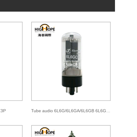
Z3P
Tube audio 6L6G/6L6GA/6L6GB 6L6GC/5881