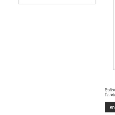
Balis
Fabri
en